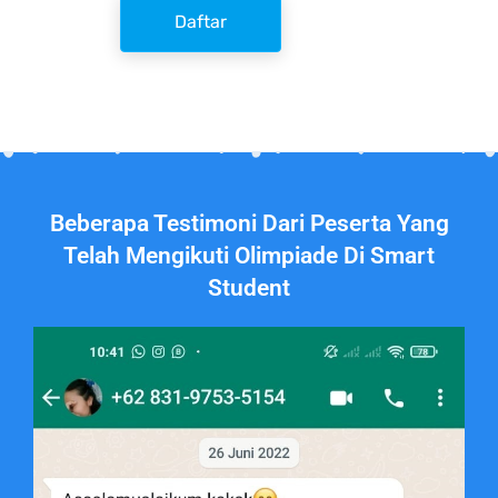
Daftar
Beberapa Testimoni Dari Peserta Yang
Telah Mengikuti Olimpiade Di Smart
Student