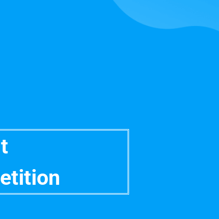
t
etition