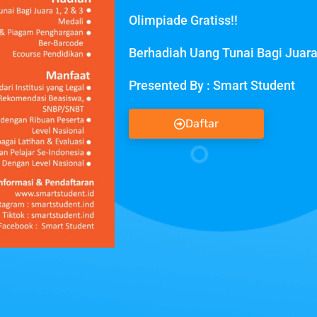
Olimpiade Gratiss!!
Berhadiah Uang Tunai Bagi Juara 
Presented By : Smart Student
Daftar