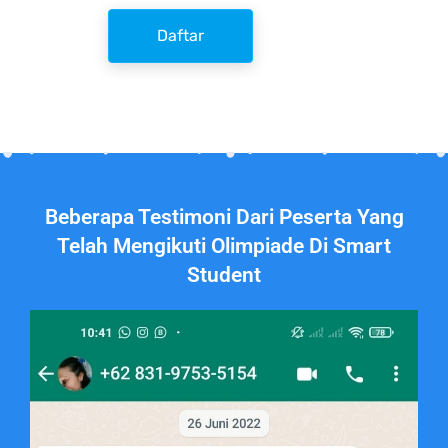
Daftar
Beberapa Testimoni Dari Peserta Yang
Telah Mengikuti Olimpiade Di Smart
Student