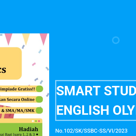
SMART STU
ENGLISH OL
No.102/SK/SSBC-SS/VI/2023