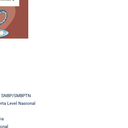
wa, SNBP/SMBPTN
rta Level Nasional
sia
onal