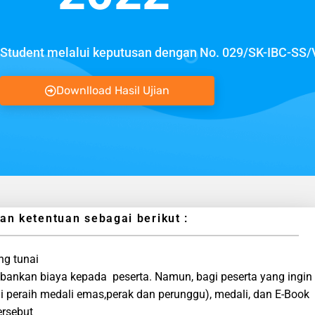
tudent melalui keputusan dengan No. 029/SK-IBC-SS/
Downlload Hasil Ujian
 ketentuan sebagai berikut :
ng tunai
bebankan biaya kepada peserta. Namun, bagi peserta yang ingin
i peraih medali emas,perak dan perunggu), medali, dan E-Book
ersebut