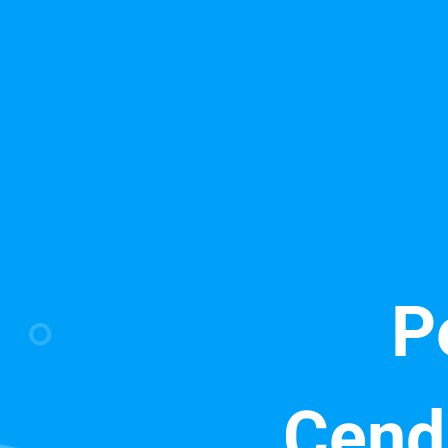
P
Cend