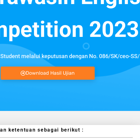
petition 2023
Student melalui keputusan dengan No. 086/SK/ceo-SS
Download Hasil Ujian
 ketentuan sebagai berikut :