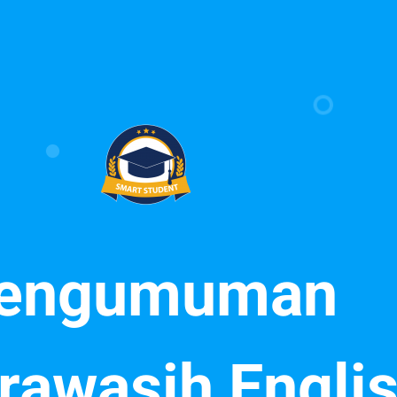
engumuman
rawasih Engli