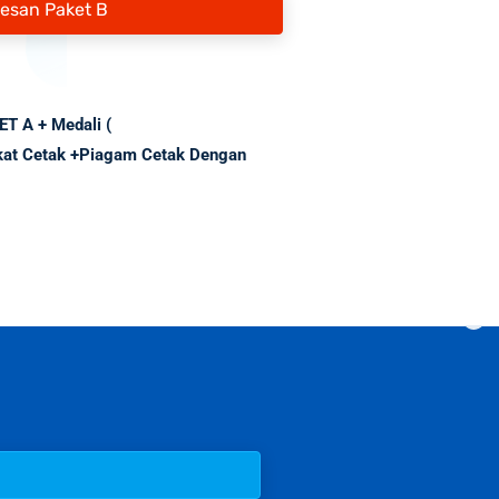
Pesan Paket B
KET A + Medali (
ikat Cetak +Piagam Cetak Dengan