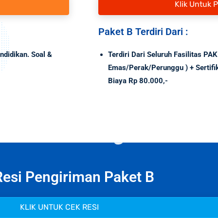
Klik Untuk 
Paket B Terdiri Dari :
ndidikan. Soal &
Terdiri Dari Seluruh Fasilitas PA
Emas/Perak/Perunggu ) + Sertif
Biaya Rp 80.000,-
esi Pengiriman Paket B
KLIK UNTUK CEK RESI