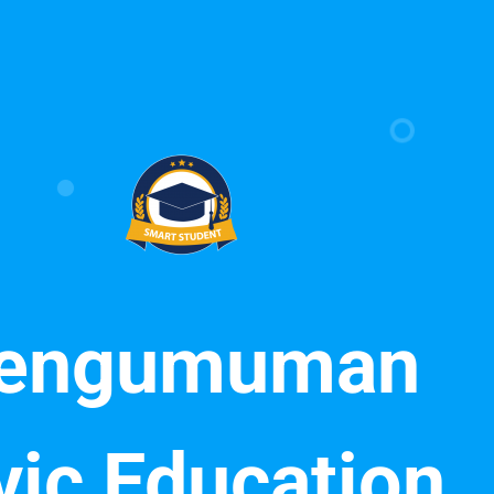
engumuman
vic Education