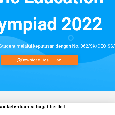
ympiad 2022
tudent melalui keputusan dengan No. 062/SK/CEO-SS/
Download Hasil Ujian
 ketentuan sebagai berikut :