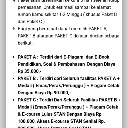
Paket akan diserahkan ke kurir 3 hari setelah tutup
pemesanan, Untuk estimasi sampai ke alamat
rumah kamu sekitar 1-2 Minggu ( khusus Paket B
dan Paket C )
Bagi yang berminat dapat memilih PAKET A,
PAKET B ataupun PAKET C dengan rincian sebagai
berikut :
PAKET A : Terdiri dari E-Piagam, dan E-Book
Pendidikan, Soal & Pembahasan Dengan Biaya
Rp 35.000,-
PAKET B : Terdiri dari Seluruh fasilitas PAKET A +
Medali ( Emas/Perak/Perunggu ) + Piagam Cetak
Dengan Biaya Rp 90.000,-
PAKET C :
Terdiri Dari Seluruh Fasilitas PAKET B
+
Medali (Emas/Perak/Perunggu ) + Piagam Cetak
&
E-course
Lulus STAN
Dengan Biaya
Rp
100.000,
Akses E-course STAN Senilai Rp.