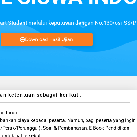
t Student melalui keputusan dengan No.130/osi-SS/I
Download Hasil Ujian
 ketentuan sebagai berikut :
ng tunai
bebankan biaya kepada peserta. Namun, bagi peserta yang ingin
Perak/Perunggu ), Soal & Pembahasan, E-Book Pendidikan
 untuk hal tersebut