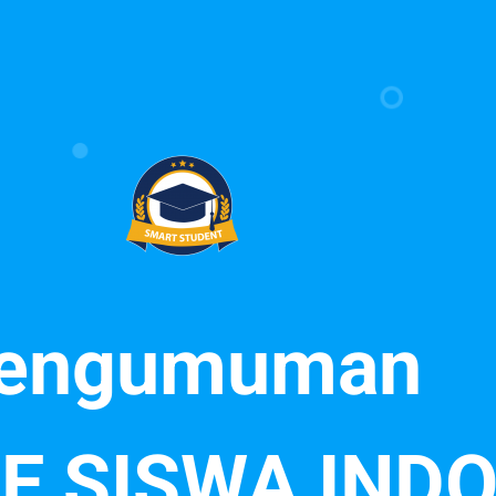
engumuman
E SISWA IND