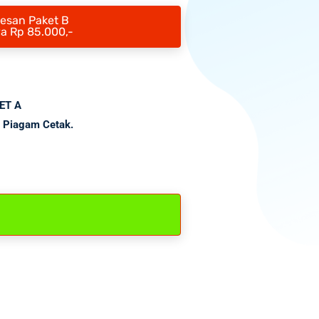
Pesan Paket B
a Rp 85.000,-
KET A
 Piagam Cetak.