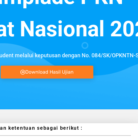
at Nasional 2
dent melalui keputusan dengan No. 084/SK/OPKNTN-S
Download Hasil Ujian
 ketentuan sebagai berikut :