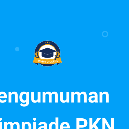
engumuman
impiade PKN