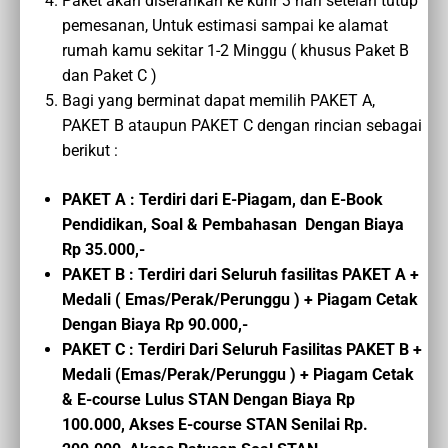
Paket akan diserahkan ke kurir 3 hari setelah tutup
pemesanan, Untuk estimasi sampai ke alamat
rumah kamu sekitar 1-2 Minggu ( khusus Paket B
dan Paket C )
Bagi yang berminat dapat memilih PAKET A,
PAKET B ataupun PAKET C dengan rincian sebagai
berikut :
PAKET A : Terdiri dari E-Piagam, dan E-Book
Pendidikan, Soal & Pembahasan Dengan Biaya
Rp 35.000,-
PAKET B : Terdiri dari Seluruh fasilitas PAKET A +
Medali ( Emas/Perak/Perunggu ) + Piagam Cetak
Dengan Biaya Rp 90.000,-
PAKET C :
Terdiri Dari Seluruh Fasilitas PAKET B
+
Medali (Emas/Perak/Perunggu ) + Piagam Cetak
&
E-course
Lulus STAN
Dengan Biaya
Rp
100.000,
Akses E-course STAN Senilai Rp.