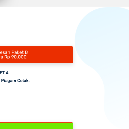
Pesan Paket B
a Rp 90.000,-
KET A
 Piagam Cetak.