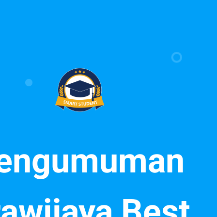
engumuman
awijaya Best