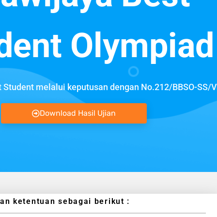
dent Olympiad
Student melalui keputusan dengan No.212/BBSO-SS/V
Download Hasil Ujian
 ketentuan sebagai berikut :