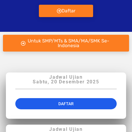
Daftar
Untuk SMP/MTs & SMA/MA/SMK Se-
Indonesia
Jadwal Ujian
Sabtu, 20 Desember 2025
DAFTAR
Jadwal Ujian