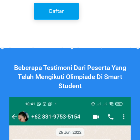
Daftar
Beberapa Testimoni Dari Peserta Yang
Telah Mengikuti Olimpiade Di Smart
Student