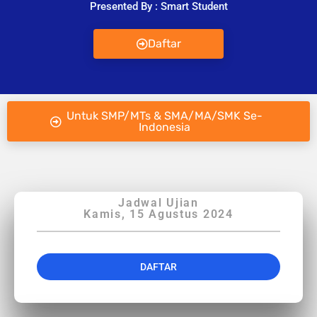
Presented By : Smart Student
Daftar
Untuk SMP/MTs & SMA/MA/SMK Se-
Indonesia
Jadwal Ujian
Kamis, 15 Agustus 2024
DAFTAR