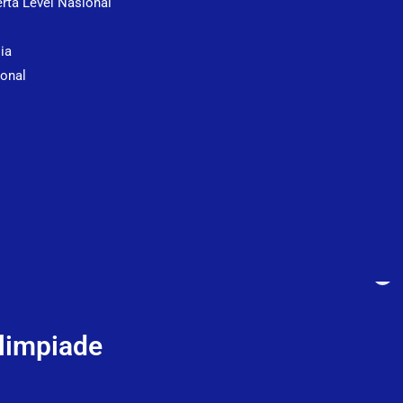
rta Level Nasional
sia
onal
Olimpiade