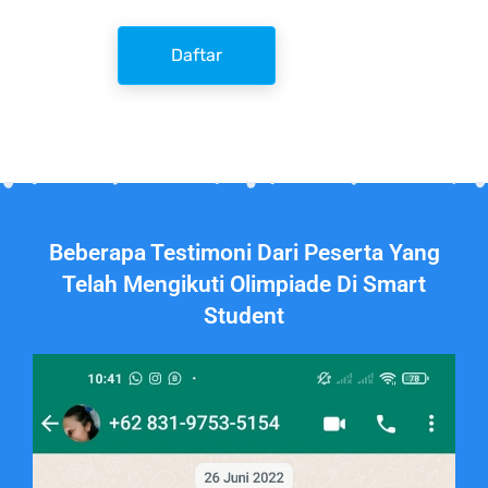
Daftar
Beberapa Testimoni Dari Peserta Yang
Telah Mengikuti Olimpiade Di Smart
Student