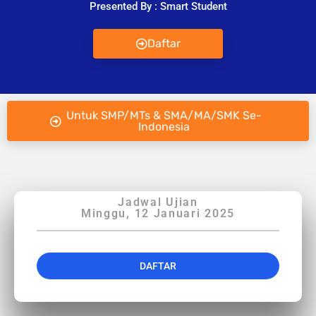
Presented By : Smart Student
Daftar
Untuk SMP/MTs & SMA/MA/SMK Se-
Indonesia
Jadwal Ujian
Minggu, 12 Januari 2025
DAFTAR