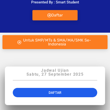
Presented By : Smart Student
Daftar
Untuk SMP/MTs & SMA/MA/SMK Se-
Indonesia
Jadwal Ujian
Sabtu, 27 September 2025
DAFTAR