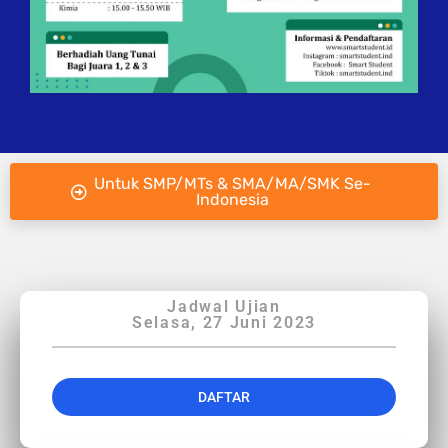
Untuk SMP/MTs & SMA/MA/SMK Se-
Indonesia
Jadwal Ujian
Selasa, 27 Juni 2023
DAFTAR