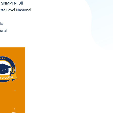
, SNMPTN, Dll
rta Level Nasional
sia
onal