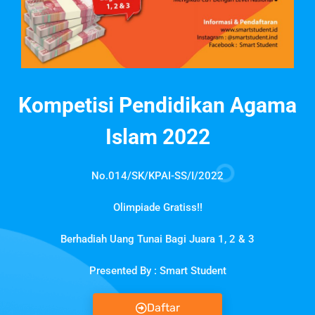
Kompetisi Pendidikan Agama
Islam 2022
No.014/SK/KPAI-SS/I/2022
Olimpiade Gratiss!!
Berhadiah Uang Tunai Bagi Juara 1, 2 & 3
Presented By : Smart Student
Daftar