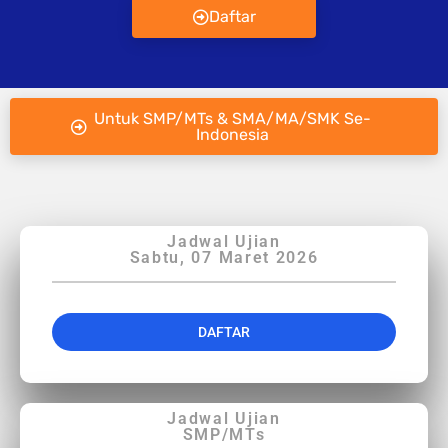
Daftar
Untuk SMP/MTs & SMA/MA/SMK Se-
Indonesia
Jadwal Ujian
Sabtu, 07 Maret 2026
DAFTAR
Jadwal Ujian
SMP/MTs