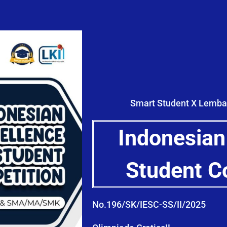
Smart Student X Lemba
Indonesian
Student C
No.196/SK/IESC-SS/II/2025