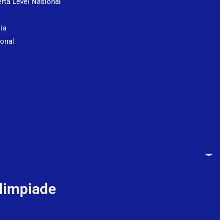
rta Level Nasional
sia
onal
Olimpiade