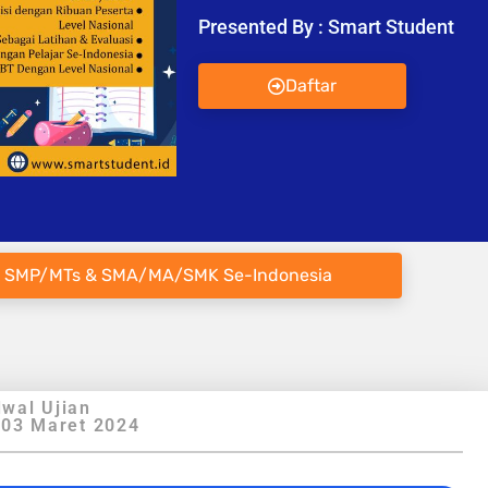
Presented By : Smart Student
Daftar
 SMP/MTs & SMA/MA/SMK Se-Indonesia
wal Ujian
 03 Maret 2024