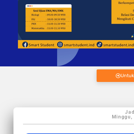
Untuk
Jad
Minggu,