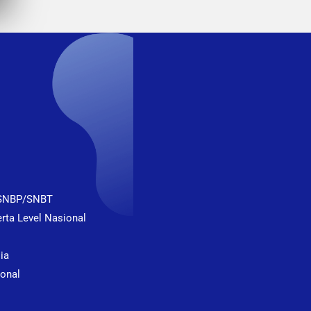
 SNBP/SNBT
rta Level Nasional
sia
onal