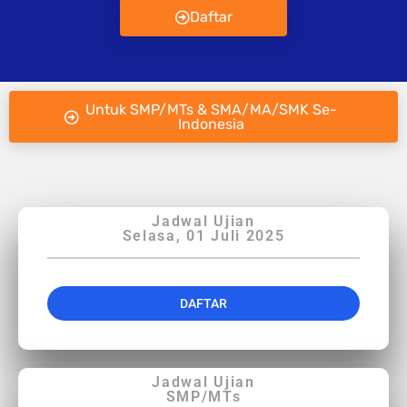
Daftar
Untuk SMP/MTs & SMA/MA/SMK Se-
Indonesia
Jadwal Ujian
Selasa, 01 Juli 2025
DAFTAR
Jadwal Ujian
SMP/MTs