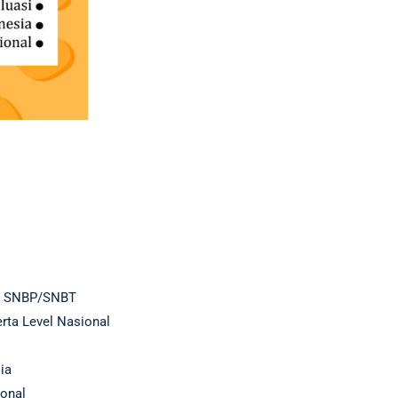
a, SNBP/SNBT
rta Level Nasional
sia
onal